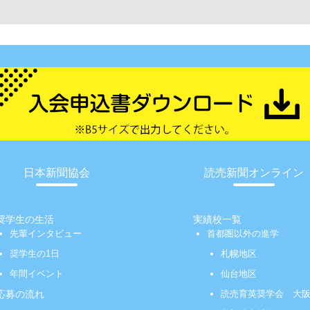
日本新聞協会
読売新聞オンライン
奨学生の生活
実績校一覧
先輩インタビュー
首都圏以外の進学
奨学生の1日
札幌地区
年間イベント
仙台地区
応募の流れ
読売育英奨学会 大