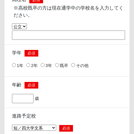
※高校既卒の方は現在通学中の学校名を入力してく
ださい。
学年
必須
1年
2年
3年
既卒
その他
年齢
必須
歳
進路予定校
必須