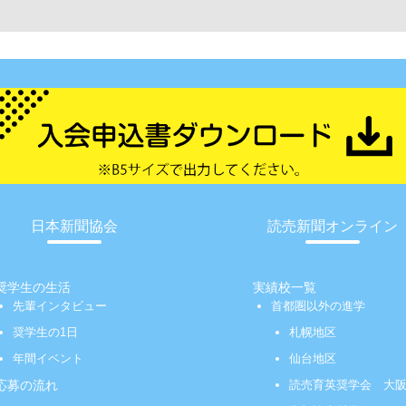
日本新聞協会
読売新聞オンライン
奨学生の生活
実績校一覧
先輩インタビュー
首都圏以外の進学
奨学生の1日
札幌地区
年間イベント
仙台地区
応募の流れ
読売育英奨学会 大